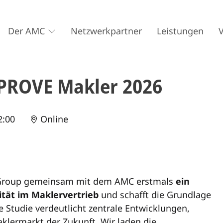
Der AMC
Netzwerkpartner
Leistungen
 PROVE Makler 2026
2:00
Online
g Group gemeinsam mit dem AMC erstmals
ein
ität im Maklervertrieb
und schafft die Grundlage
e Studie verdeutlicht zentrale Entwicklungen,
klermarkt der Zukunft. Wir laden die