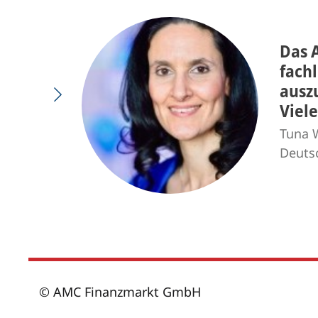
Das 
fach
ausz
Viel
Tuna W
Deuts
© AMC Finanzmarkt GmbH