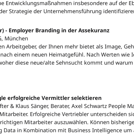
elche Entwicklungsmaßnahmen insbesondere auf der E
d der Strategie der Unternehmensführung identifizie
r) - Employer Branding in der Assekuranz
AG, München
en Arbeitgeber, der Ihnen mehr bietet als Image, Ge
ch nach einem neuen Heimatgefühl. Nach Werten wie Id
 woher diese neue/alte Sehnsucht kommt und warum
le erfolgreiche Vermittler selektieren
after & Klaus Sänger, Berater, Axel Schwartz Peopl
Mitarbeiter. Erfolgreiche Vertriebler unterscheiden s
e richtigen Mitarbeiter auszuwählen. Können bisher
ig Data in Kombination mit Business Intelligence um 