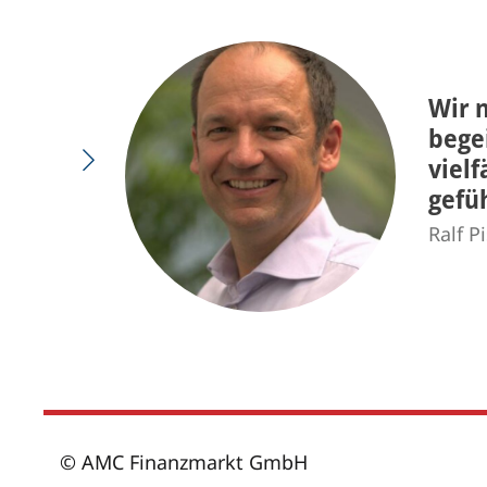
Wir 
bege
viel
gefüh
Ralf P
© AMC Finanzmarkt GmbH