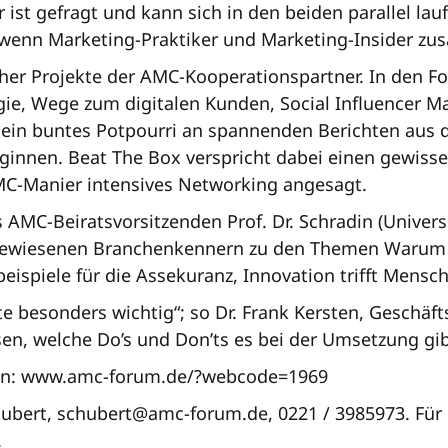
r ist gefragt und kann sich in den beiden parallel la
t, wenn Marketing-Praktiker und Marketing-Insider
cher Projekte der AMC-Kooperationspartner. In den Fo
ie, Wege zum digitalen Kunden, Social Influencer M
ein buntes Potpourri an spannenden Berichten aus de
innen. Beat The Box verspricht dabei einen gewisse
C-Manier intensives Networking angesagt.
 AMC-Beiratsvorsitzenden Prof. Dr. Schradin (Univers
wiesenen Branchenkennern zu den Themen Warum Kra
ispiele für die Assekuranz, Innovation trifft Mensch
e besonders wichtig“; so Dr. Frank Kersten, Geschäft
sen, welche Do’s und Don’ts es bei der Umsetzung gib
n: www.amc-forum.de/?webcode=1969
bert, schubert@amc-forum.de, 0221 / 3985973. Für 
.