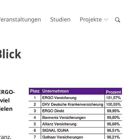
Veranstaltungen
Studien
Projekte
lick
 ERGO-
viel
ielen
ranz.