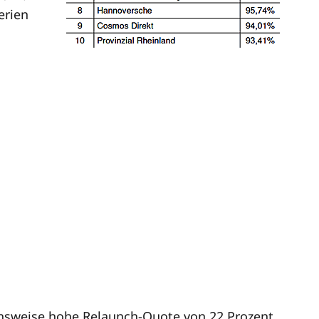
erien
eichsweise hohe Relaunch-Quote von 22 Prozent.