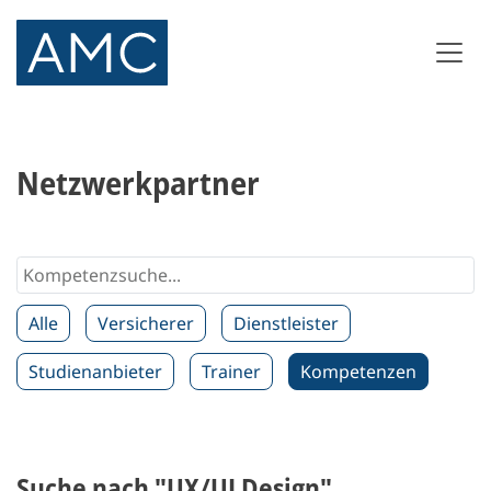
Netzwerkpartner
Alle
Versicherer
Dienstleister
Studienanbieter
Trainer
Kompetenzen
Suche nach "UX/UI Design"