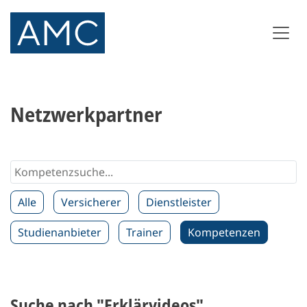
Netzwerkpartner
Alle
Versicherer
Dienstleister
Studienanbieter
Trainer
Kompetenzen
Suche nach "Erklärvideos"